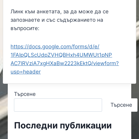
Линк към анкетата, за да може да се
запознаете и със съдържанието на
въпросите:
https://docs.google.com/forms/
d/e/
1FAIpQLScUdpZVHQBHxh4UMWUt1pNP
AC7lRVziA7xgHXaBw2223kEktQ/
viewform?
usp=header
Търсене
Търсене
Последни публикации