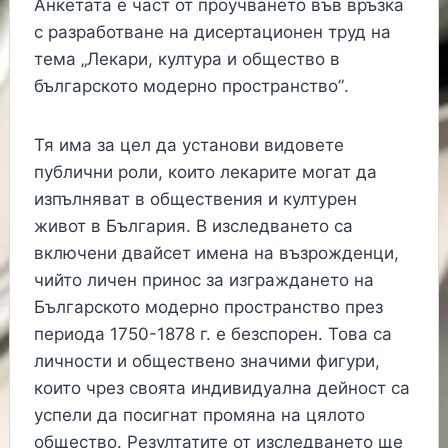
Анкетата
е
част от проучването
във връзка
с разработване на дисертационен труд на
тема „Лекари, култура и общество в
българското модерно пространство”
.
Тя има за цел да установи видовете
публични роли, които лекарите могат да
изпълняват в обществения и културен
живот в България. В изследването са
включени двайсет имена на възрожденци,
чийто личен принос за изграждането на
Българското модерно пространство през
периода 1750-1878 г. е безспорен. Това са
личности и обществено значими фигури,
които чрез своята индивидуална дейност са
успели да посигнат промяна на цялото
общество. Резултатите от изследването ще