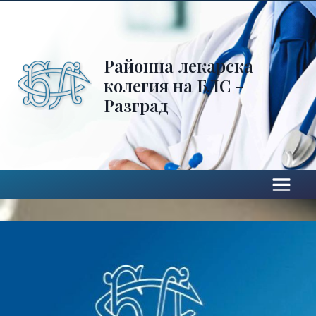
Районна лекарска
колегия на БЛС -
Разград