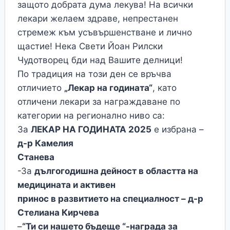
защото добрата дума лекува! На всички
лекари желаем здраве, непрестанен
стремеж към усъвършенстване и лично
щастие! Нека Свети Йоан Рилски
Чудотворец бди над Вашите делници!
По традиция на този ден се връчва
отличието
„Лекар на годината“
, като
отличени лекари за награждаване по
категории на регионално ниво са:
За
ЛЕКАР НА ГОДИНАТА 2025
е избрана –
д-р Камелия
Станева
-За
дългогодишна дейност в областта на
медицината и активен
принос в развитието на специалност – д-р
Стелиана Кирчева
–
“Ти си нашето бъдеще “-награда за